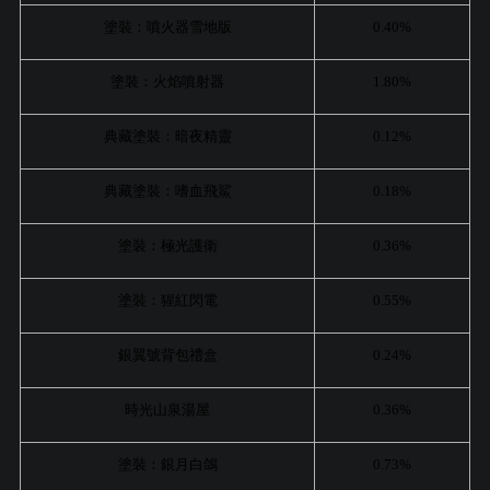
塗裝：噴火器雪地版
0.40%
塗裝：火焰噴射器
1.80%
典藏塗裝：暗夜精靈
0.12%
典藏塗裝：嗜血飛鯊
0.18%
塗裝：極光護衛
0.36%
塗裝：猩紅閃電
0.55%
銀翼號背包禮盒
0.24%
時光山泉湯屋
0.36%
塗裝：銀月白鴿
0.73%