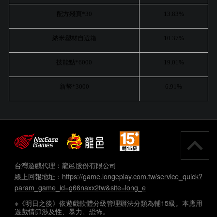
配方殘頁*30
13.83%
納米塑材自選箱
10.37%
技能點*6000
19.01%
新幣*3000
6.91%
台灣遊戲代理：龍邑股份有限公司
線上回報地址：
https://game.longeplay.com.tw/service_quick?
param_game_id=g66naxx2tw&site=long_e
※《明日之後》依遊戲軟體分級管理辦法分類為輔15級。本應用
遊戲情節涉及性、暴力、恐怖。