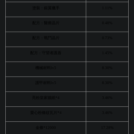
塗裝：銀翼獵手
1.11%
配方：醫療晶片
0.48%
配方：戰鬥晶片
0.73%
配方：守望者護盾
1.45%
機械材料lv5
8.30%
護甲材料lv5
8.30%
亮粉皇家牆紙*4
3.46%
愛心粉條紋瓦片*4
3.46%
金條*12000
17.28%