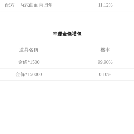
配方：丙式曲面內凹角
11.12%
幸運金條禮包
道具名稱
機率
金條*1500
99.90%
金條*150000
0.10%