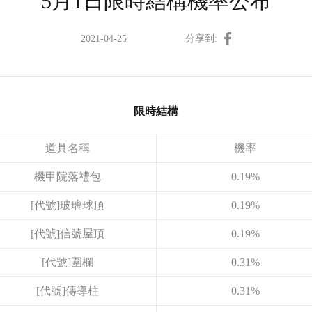
5月1日限時結構機率公布
2021-04-25
分享到:
限時結構
道具名稱
機率
機甲院落禮包
0.19%
[代號]玻璃球頂
0.19%
[代號]信號屋頂
0.19%
[代號]圍欄
0.31%
[代號]傳導柱
0.31%