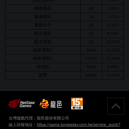
1型記憶材料
2.00%
5
稀有微晶
2.00%
80
數據權杖
3.21%
10
重構分子
8.32%
30
配方殘頁
9.68%
20
配方殘頁
19.36%
10
納米塑材2
6000
12.39%
納米塑材1
15000
15.49%
技能點
8000
9.68%
新幣
10000
11.62%
台灣遊戲代理：龍邑股份有限公司
線上回報地址：
https://game.longeplay.com.tw/service_quick?