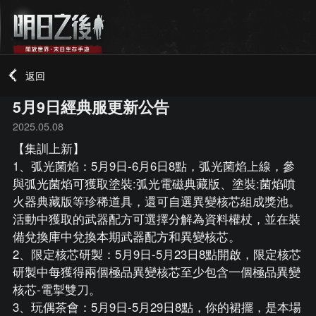
返回
5月9日經典服更新公告
2025.05.08
【集訓上新】
1、弧光菌焰：5月9日-6月6日8點，弧光菌焰上線，參
與弧光菌焰可獲取塗裝:弧光電磁典藏版、塗裝:菌焰噴
火器典藏版等珍稀道具，還可自選異變核芯組成獎池。
活動中獲取的武器配方可選擇分解為資料權杖，並在裝
備兌換庫中兌換本期武器配方和異變核芯。
2、限定核芯研製：5月9日-5月23日8點開啟，限定核芯
研製中每獲得兩個極品異變核芯至少包含一個極品異變
核芯-電掣雙刀。
3、玩偶茶會：5月9日-5月29日8點，你的裙擺，是本場