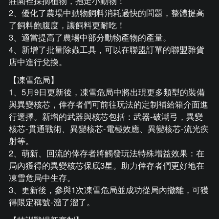
莊園裡採摘植物，抱走小動物！
2、優化了農場中動物飼料消耗過快的問題，整體提高
了飼料飽腹度，讓飼料更耐吃！
3、適當提高了農場中部分動物產物的產量。
4、新增了批量除蟲工具，可以在聯盟訂單的聯盟雜貨
店中進行兌換。
【凍雪危局】
1、5月9日更新後，凍雪危局中將出現更多類型的裝備
與異變核芯，倖存者們可前往玩法的定制補給箱介面進
行選擇。新增的武器與核芯包括：武器-破潮弓，異變
核芯-貫通戰術、異變核芯-電極效應、異變核芯-流光疾
射等。
2、萌新、回流的倖存者將觸發玩法特殊增益效果：在
局內獲得的異變核芯保底3星。助力倖存者們更好地在
凍雪危局中生存。
3、更新後，參與1次凍雪危局並成功從局內撤離，可獲
得限定稱號-溜了溜了。