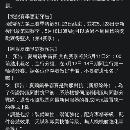
題。
【擬態賽季更新預告】
擬態能力第三賽季將於5月23日結束，並在5月23日更新
後開啟第四賽季，5月18日3點起可以通過本周目標的獎
勵獲得藍火（第4賽季）。
【跨服夏爾爭霸賽預告】
1、預告：夏爾鎮爭霸賽·共創賽季將於5月11日21：00
前結束報名，進行分組。在5月12日-18日期間進行第一
輪積分賽。請各位倖存者做好準備，不要錯過報名了
哦！
"2、預告：夏爾鎮爭霸賽是跨服對抗（新服除外），為
了保證跨服間對抗平衡，系統根據伺服器開服時間劃分
戰區，還會根據戰區內最新伺服器的養成情況設置統一
的養成上限
（調整包括：裝備屬性，潛能強化，配方專精等級、配
件套裝效果、天賦和職業技能等級、無人機機艙強化等
級等）"