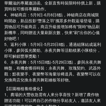
華爾滋的專屬邀請函。全新直售時裝限時特價上新，購
買時裝可獲得專屬動作。
4、神秘商店：5月9日-6月8日8點，神秘商店在商城限
時開啟，新品投影“墮落之羽”攜眾多外觀返場登場，購
買物品可升級商店，商店升級後增加稀有"限時"物品刷
新機率，同時贈送大量刷新次數，快來"刷"出你的心儀
好物吧！
5、返利小隊：5月9日-5月23日8點，通過組隊結成返利
小隊，參與弧光菌焰、永夜共舞等活動積累小隊積分，
即可解鎖豐厚獎勵！
6、永夜共舞：5月15日8點-5月29日3點，參與永夜共舞
轉盤，有機會獲得時裝：永夜共舞、玫瑰契約、武器外
觀：黯夜樂手、夜樂幣等海量珍稀道具。夜樂幣可以在
兌換商店兌換永夜共舞彩繪板等好物。
【莊園種植養殖優化】
1、農場的大豐收急需有人來分享喜悅？新增了農作物
贈送功能！可以將自己的作物分享給友人，邀請友人來