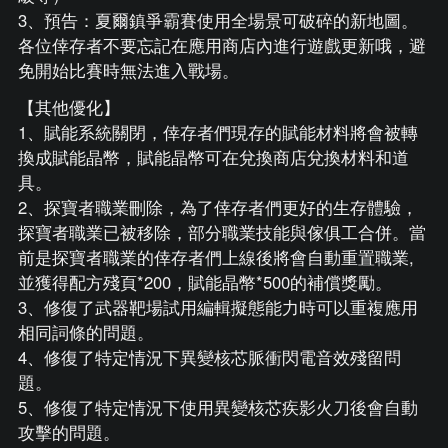
3、預告：夏爾鎮爭霸賽使用全場景可破碎的新地圖。
各位倖存者不要忘記在應用商店內進行遊戲更新哦，避
免開始比賽時無法進入戰場。
【其他優化】
1、賦能系統關閉，倖存者們現存的賦能材料將會被轉
換成賦能晶幣，賦能晶幣可在兌換商店兌換材料和道
具。
2、探寶者職業刪除，為了倖存者們更好的生存體驗，
探寶者職業已被移除，部分職業技能與傢俱工合併。當
前是探寶者職業的倖存者們上線後將會自動重置職業,
並獲得配方殘頁*200，賦能晶幣*500的補償獎勵。
3、修復了武器靶場試用編輯擬態能力時可以重複應用
相同詞條的問題。
4、修復了特定情況下異變核芯脈衝閃電音效殘留問
題。
5、修復了特定情況下使用異變核芯疾影火刀後會自動
攻擊的問題。