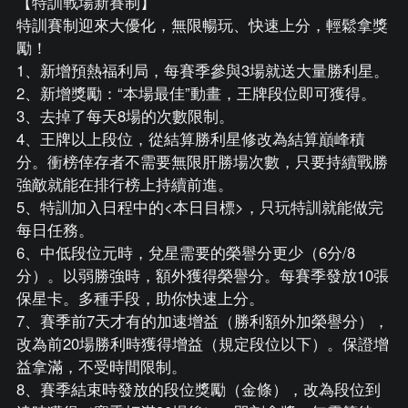
【特訓戰場新賽制】
特訓賽制迎來大優化，無限暢玩、快速上分，輕鬆拿獎
勵！
1、新增預熱福利局，每賽季參與3場就送大量勝利星。
2、新增獎勵：“本場最佳”動畫，王牌段位即可獲得。
3、去掉了每天8場的次數限制。
4、王牌以上段位，從結算勝利星修改為結算巔峰積
分。衝榜倖存者不需要無限肝勝場次數，只要持續戰勝
強敵就能在排行榜上持續前進。
5、特訓加入日程中的<本日目標>，只玩特訓就能做完
每日任務。
6、中低段位元時，兌星需要的榮譽分更少（6分/8
分）。以弱勝強時，額外獲得榮譽分。每賽季發放10張
保星卡。多種手段，助你快速上分。
7、賽季前7天才有的加速增益（勝利額外加榮譽分），
改為前20場勝利時獲得增益（規定段位以下）。保證增
益拿滿，不受時間限制。
8、賽季結束時發放的段位獎勵（金條），改為段位到