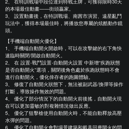
2、 在特訓戰場中段位達到特戰王牌，可獲得限時30天
的本場最佳動畫——街頭贏家。
3、 設置動畫後，在特訓戰場、南茜市演習、遠星亂鬥
玩法中，獲得本場最佳時，將播放您專屬的炫酷動作鏡
頭。
【手機端自動開火優化】
1、 手機端自動開火開啟時，可以在攻擊鍵的右下角快
速臨時關閉/開啟自動開火。
2、 在 設置-戰鬥設置-自動開火設置 中新增“疾跑狀態
是否自動開火”選項，關閉後角色處於疾跑狀態時不會
進行自動開火，優化倖存者的跑圖體驗。
3、 修復了自動開火狀態下，無法被副武器/換彈等操作
打斷，導致操作無效的問題。
4、 優化了部分情況下的自動開火前後搖，自動開火現
在可以更加靈敏的對複雜情況做出反應。
5、 優化了狙擊槍使用自動開火時，不能自動釋放高壓
水彈的問題。
6、 優化了自動開火會對場景建築和載具回應開火的問