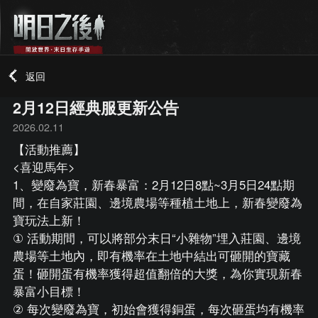
返回
2月12日經典服更新公告
2026.02.11
【活動推薦】
<喜迎馬年>
1、變廢為寶，新春暴富：2月12日8點~3月5日24點期
間，在自家莊園、邊境農場等種植土地上，新春變廢為
寶玩法上新！
① 活動期間，可以將部分末日“小雜物”埋入莊園、邊境
農場等土地內，即有機率在土地中結出可砸開的寶藏
蛋！砸開蛋有機率獲得超值翻倍的大獎，為你實現新春
暴富小目標！
② 每次變廢為寶，初始會獲得銅蛋，每次砸蛋均有機率