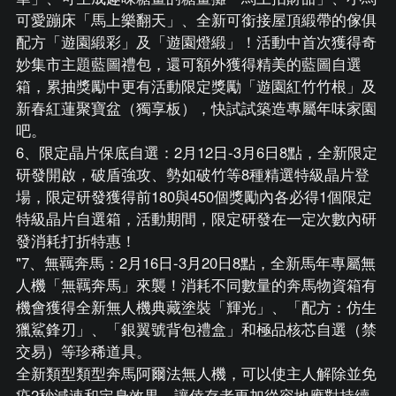
可愛蹦床「馬上樂翻天」、全新可銜接屋頂緞帶的傢俱
配方「遊園緞彩」及「遊園燈緞」！活動中首次獲得奇
妙集市主題藍圖禮包，還可額外獲得精美的藍圖自選
箱，累抽獎勵中更有活動限定獎勵「遊園紅竹竹根」及
新春紅蓮聚寶盆（獨享板），快試試築造專屬年味家園
吧。
6、限定晶片保底自選：2月12日-3月6日8點，全新限定
研發開啟，破盾強攻、勢如破竹等8種精選特級晶片登
場，限定研發獲得前180與450個獎勵內各必得1個限定
特級晶片自選箱，活動期間，限定研發在一定次數內研
發消耗打折特惠！
"7、無羈奔馬：2月16日-3月20日8點，全新馬年專屬無
人機「無羈奔馬」來襲！消耗不同數量的奔馬物資箱有
機會獲得全新無人機典藏塗裝「輝光」、「配方：仿生
獵鯊鋒刃」、「銀翼號背包禮盒」和極品核芯自選（禁
交易）等珍稀道具。
全新類型類型奔馬阿爾法無人機，可以使主人解除並免
疫2秒減速和定身效果，讓倖存者更加從容地應對持續