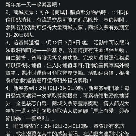
新年第一天一起暴富吧！
2、商城支票：可在【商城】購買部分物品時，1:1抵扣
信用點消耗，有流通交易可能的商品除外。春節期間，
參與各類活動可獲得大量商城支票，商城支票有效期至
3月20日8點。
3、哈基博送福：2月12日-3月6日0點，活動中可以限時
領取莊園萌寵——哈基博。哈基博擁有莊園陪伴互動，
自由裝扮，智慧聊天等多種功能。完成每週財運任務還
可以獲得財運值，注入財運值即可打開哈基博專屬外觀
寶箱，累計財運值可領取豐厚獎勵。活動結束後，根據
養成的財運值還可獲得額外福袋獎勵！
4、新春簽到：2月12日-3月6日0點，新春簽到開啟！每
日登錄可獲得一次領取獎勵機會，可累積領取潛龍抽獎
券、金色核芯自選、商城支票等豐厚獎勵，情人節與大
年初一還可分別領取領取情人節頭飾「馬上有愛」與春
節掛飾「一響萬利」。
5、哨崗審查官：2月12日-3月6日0點，審查所有來訪
者，找出潛藏在其中的感染者吧。在遊戲內達到特定條