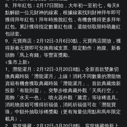
8、拜年紅包：2月17日開始，大年初一至初七，每天8
點解鎖一位元財神的線索，根據線索找到財神拜年即可
獲得拜年紅包！拜年時推脫紅包，有機會獲得更多拜年
紅包。累計獲得指定數量紅包後，還能領取限時萌趣紅
包頭套。
9、元寶商店：2月12日-3月6日0點，元寶商店開放，獲
得新春元寶即可兌換商城支票、限定動作：抱腹、新春
頭飾「馬上有錢」等豐富獎勵。
<集市上新>
1、潛龍濯月：2月12日-3月20日8點，全新首款雙象切
換典藏時裝「潛龍濯月」上線！消耗不同數量的潛龍物
資箱有機會獲取典藏時裝「潛龍濯月」、首款典藏煥新
投影「有龍則靈」、突擊步槍典藏外觀「天馬行空」、
面飾「水天一色」、噴火器外觀「騰雲」等珍稀道具。
消耗物資箱可獲得祈福值，消耗祈福值可在「潛龍寶
珠」中額外抽取珍稀獎勵（更有海量信用點和馬年限定
載具）。
2、宸世臻藏：2月12日-3月20日8點，宸世臻藏煥新上