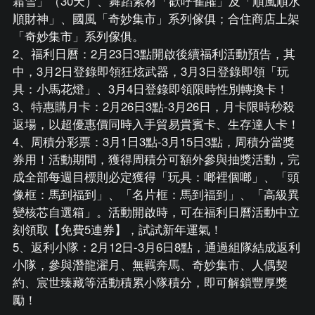
霜雪」（30天）、舞蹈素材「歡呼雀躍」及「順風順水
順財神」、國風「奇妙集市」系列傢俱；合住商店上架
「奇妙集市」系列傢俱。
2、福利日曆：2月23日3點開啟後續福利活動預告，其
中，3月2日登錄即領狂炫武器，3月3日登錄即領「玩
具：小馬花燈」、3月4日登錄即領限時性別轉換卡！
3、特惠購月卡：2月26日3點-3月26日，月卡限時秒殺
返場，以超優惠價同時入手貿易貴賓卡、生存達人卡！
4、周積分彩票：3月1日3點-3月15日3點，周積分當獎
券用！活動期間，獲得周積分可額外參與抽獎活動，完
成全部每週目標則必定獲得「玩具：啷裡個啷」、「頭
像框：馬到福到」、「名片框：馬到福到」、「高級異
變核芯自選箱」。活動開啟時，可在福利日曆活動中立
刻領取【免費5連券】，試試新年運氣！
5、返利小隊：2月12日-3月6日8點，通過組隊結成返利
小隊，參與潛龍濯月、無羈奔馬、奇妙集市、人偶契
約、宸世臻藏等活動積累小隊積分，即可解鎖豐厚獎
勵！