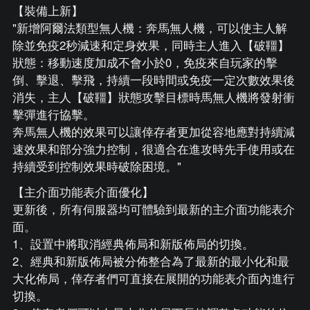
【裝備上新】
"新增阿爾法類型無人機：奔馬無人機，可以使主人解
除並免疫2秒減速和定身效果，同時主人進入【破韁】
狀態：移動速度加成不會小於0，免疫來自玩家的擊
倒、擊退、擊飛，持續一段時間或免疫一定次數效果後
消失，主人【破韁】狀態攻擊目標時馬無人機將發射衝
擊彈進行協擊。
奔馬無人機的效果可以讓倖存者更加從容地應對持續減
速效果和部分強力控制，很適合在進攻時先手使用或在
持續受到控制效果時破除困境。"
【主介面功能表介面優化】
更新後，所有伺服器均可體驗到最新的主介面功能表介
面。
1、設置中將取消經典佈局和新版佈局的切換。
2、經典和新版佈局被分佈整合為了最新的最小化和最
大化佈局，倖存者們可直接在展開的功能表介面內進行
切換。