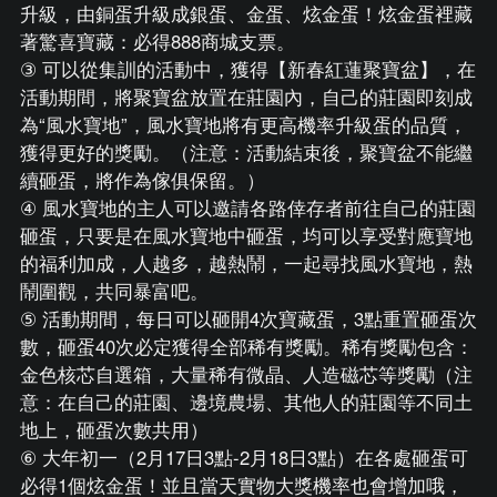
升級，由銅蛋升級成銀蛋、金蛋、炫金蛋！炫金蛋裡藏
著驚喜寶藏：必得888商城支票。
③ 可以從集訓的活動中，獲得【新春紅蓮聚寶盆】，在
活動期間，將聚寶盆放置在莊園內，自己的莊園即刻成
為“風水寶地”，風水寶地將有更高機率升級蛋的品質，
獲得更好的獎勵。（注意：活動結束後，聚寶盆不能繼
續砸蛋，將作為傢俱保留。）
④ 風水寶地的主人可以邀請各路倖存者前往自己的莊園
砸蛋，只要是在風水寶地中砸蛋，均可以享受對應寶地
的福利加成，人越多，越熱鬧，一起尋找風水寶地，熱
鬧圍觀，共同暴富吧。
⑤ 活動期間，每日可以砸開4次寶藏蛋，3點重置砸蛋次
數，砸蛋40次必定獲得全部稀有獎勵。稀有獎勵包含：
金色核芯自選箱，大量稀有微晶、人造磁芯等獎勵（注
意：在自己的莊園、邊境農場、其他人的莊園等不同土
地上，砸蛋次數共用）
⑥ 大年初一（2月17日3點-2月18日3點）在各處砸蛋可
必得1個炫金蛋！並且當天實物大獎機率也會增加哦，