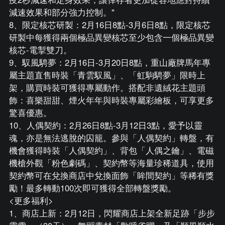
減速效果和部分強力控制。"
8、限定核芯研製：2月16日8點-3月6日8點，限定核芯
研製中每獲得兩個極品異變核芯至少包含一個極品異變
核芯-電掣雙刀。
9、馭風騁夢：2月16日-3月20日8點，重山廠牌馬年專
屬主題直售時裝「青雲馭風」、「虹駒騁夢」限時上
架，購買時裝可獲得專屬動作。搭配非遺絨花主題頭
飾：喜樂甜甜、煙火年年與時裝專屬彩繪板，可享更多
驚喜優惠。
10、人偶契約：2月26日8點-3月12日3點，愛予以靈
魂，亦是無法逃脫的囚籠。參與「人偶契約」轉盤，有
機會獲得時裝「人偶契約」、背包「人偶之鑰」、電磁
機槍外觀「粉色劇碼」、契約幣等海量珍稀道具，使用
契約幣可在兌換商店中兌換面飾「眸間契約」等稀有獎
勵！最多轉動100次即可獲得全部轉盤獎勵。
<更多福利>
1、商店上新：2月12日，閃耀商店上架全新足跡「步步