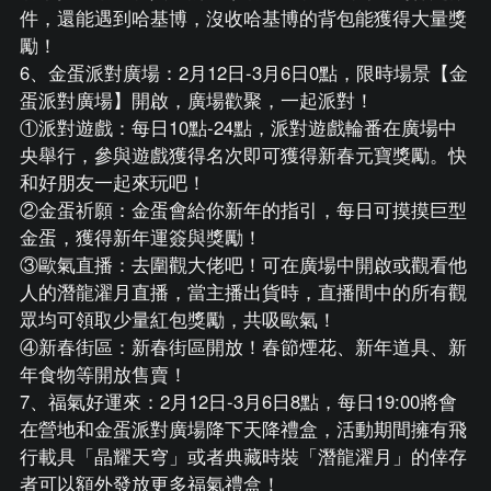
件，還能遇到哈基博，沒收哈基博的背包能獲得大量獎
勵！
6、金蛋派對廣場：2月12日-3月6日0點，限時場景【金
蛋派對廣場】開啟，廣場歡聚，一起派對！
①派對遊戲：每日10點-24點，派對遊戲輪番在廣場中
央舉行，參與遊戲獲得名次即可獲得新春元寶獎勵。快
和好朋友一起來玩吧！
②金蛋祈願：金蛋會給你新年的指引，每日可摸摸巨型
金蛋，獲得新年運簽與獎勵！
③歐氣直播：去圍觀大佬吧！可在廣場中開啟或觀看他
人的潛龍濯月直播，當主播出貨時，直播間中的所有觀
眾均可領取少量紅包獎勵，共吸歐氣！
④新春街區：新春街區開放！春節煙花、新年道具、新
年食物等開放售賣！
7、福氣好運來：2月12日-3月6日8點，每日19:00將會
在營地和金蛋派對廣場降下天降禮盒，活動期間擁有飛
行載具「晶耀天穹」或者典藏時裝「潛龍濯月」的倖存
者可以額外發放更多福氣禮盒！