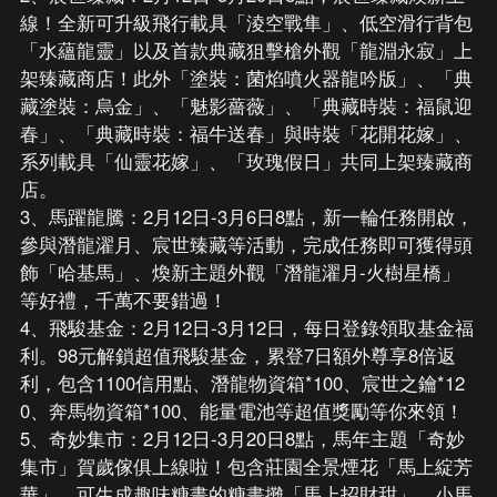
線！全新可升級飛行載具「淩空戰隼」、低空滑行背包
「水蘊龍靈」以及首款典藏狙擊槍外觀「龍淵永寂」上
架臻藏商店！此外「塗裝：菌焰噴火器龍吟版」、「典
藏塗裝：烏金」、「魅影薔薇」、「典藏時裝：福鼠迎
春」、「典藏時裝：福牛送春」與時裝「花開花嫁」、
系列載具「仙靈花嫁」、「玫瑰假日」共同上架臻藏商
店。
3、馬躍龍騰：2月12日-3月6日8點，新一輪任務開啟，
參與潛龍濯月、宸世臻藏等活動，完成任務即可獲得頭
飾「哈基馬」、煥新主題外觀「潛龍濯月-火樹星橋」
等好禮，千萬不要錯過！
4、飛駿基金：2月12日-3月12日，每日登錄領取基金福
利。98元解鎖超值飛駿基金，累登7日額外尊享8倍返
利，包含1100信用點、潛龍物資箱*100、宸世之鑰*12
0、奔馬物資箱*100、能量電池等超值獎勵等你來領！
5、奇妙集市：2月12日-3月20日8點，馬年主題「奇妙
集市」賀歲傢俱上線啦！包含莊園全景煙花「馬上綻芳
華」、可生成趣味糖畫的糖畫攤「馬上招財甜」、小馬