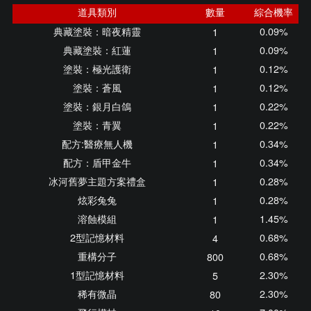
道具類別
數量
綜合機率
典藏塗裝：暗夜精靈
0.09%
1
典藏塗裝：紅蓮
0.09%
1
塗裝：極光護衛
0.12%
1
塗裝：蒼風
0.12%
1
塗裝：銀月白鴿
0.22%
1
塗裝：青翼
0.22%
1
配方:醫療無人機
0.34%
1
配方：盾甲金牛
0.34%
1
冰河舊夢主題方案禮盒
0.28%
1
炫彩兔兔
0.28%
1
溶蝕模組
1.45%
1
2型記憶材料
0.68%
4
重構分子
0.68%
800
1型記憶材料
2.30%
5
稀有微晶
2.30%
80