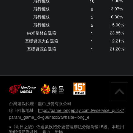
飛行權杖
7.00%
10
飛行權杖
3.97%
8
飛行權杖
6.36%
5
飛行權杖
15.90%
2
納米塑材自選箱
23.85%
1
基礎資源大自選箱
12.21%
1
基礎資源自選箱
21.20%
1
台灣遊戲代理：龍邑股份有限公司
線上回報地址：
https://game.longeplay.com.tw/service_quick?
param_game_id=g66naxx2tw&site=long_e
※《明日之後》依遊戲軟體分級管理辦法分類為輔15級。本應用
遊戲情節涉及性、暴力、恐怖。