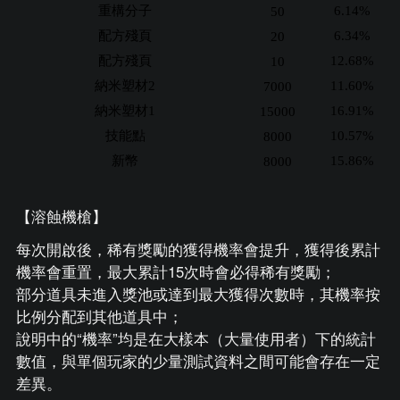
重構分子
6.14%
50
配方殘頁
6.34%
20
配方殘頁
12.68%
10
納米塑材2
11.60%
7000
納米塑材1
16.91%
15000
技能點
10.57%
8000
新幣
15.86%
8000
【溶蝕機槍】
每次開啟後，稀有獎勵的獲得機率會提升，獲得後累計
機率會重置，最大累計15次時會必得稀有獎勵；
部分道具未進入獎池或達到最大獲得次數時，其機率按
比例分配到其他道具中；
說明中的“機率”均是在大樣本（大量使用者）下的統計
數值，與單個玩家的少量測試資料之間可能會存在一定
差異。