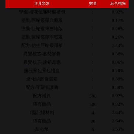
道具類別
數量
綜合機率
學園·櫻花信箋時裝禮包
0.92%
1
塗裝:巨蛇霰彈典藏版
0.17%
1
塗裝:巨蛇霰彈雪地版
0.26%
1
塗裝:巨蛇霰彈雨戰版
0.26%
1
配方:仿生巨蛇霰彈槍
1.44%
1
異變核芯-蓄勢寒鋒
0.86%
1
異變核芯-連鎖反應
0.86%
1
熊熊背包背包禮盒
0.70%
1
進化頭盔自選箱
0.89%
1
配方:守望者護盾
0.89%
1
配方殘頁
0.92%
500
稀有微晶
0.92%
500
1型記憶材料
2.64%
4
稀有微晶
2.64%
80
甜心幣
5.53%
5