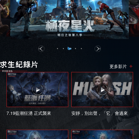
更多影片
7.19藍潮狂湧 正式襲來
安靜，別出聲，「它」會過來