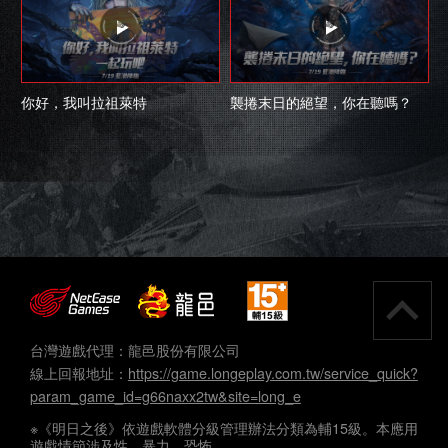
你好，我叫拉祖萊特
襲捲末日的絕望，你在聽嗎？
台灣遊戲代理：龍邑股份有限公司
線上回報地址：
https://game.longeplay.com.tw/service_quick?
param_game_id=g66naxx2tw&site=long_e
※《明日之後》依遊戲軟體分級管理辦法分類為輔15級。本應用
遊戲情節涉及性、暴力、恐怖。